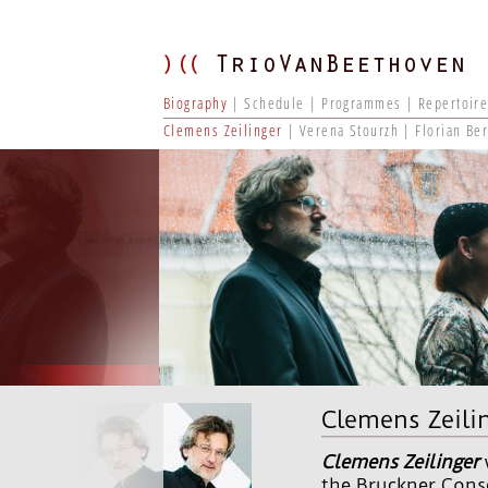
Biography
Schedule
Programmes
Repertoir
Clemens Zeilinger
Verena Stourzh
Florian Be
Clemens Zeili
Clemens Zeilinger
the Bruckner Conse