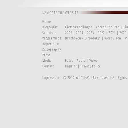
NAVIGATE THE WEBSITE
Home
Biography
Clemens Zeilinger
Verena Stourzh
Fl
Schedule
2025
2024
2023
2022
2021
2020
Programmes
Beethoven - „Trio-logy“
Wort & Ton
V
Repertoire
Discography
Press
Media
Fotos
Audio
Video
Contact
Imprint
Privacy Policy
Impressum
| © 2012 )(( TrioVanBeethoven | All Right