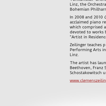
Linz, the Orchest
Bohemian Philharm
In 2008 and 2010
acclaimed piano re
which comprised a
devoted to works b
“Artist in Residenc
Zeilinger teaches 
Performing Arts i
Linz.
The artist has lau
Beethoven, Franz 
Schostakowitsch u
www.clemenszeili