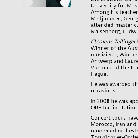
University for Mu
Among his teachers
Medjimorec, Georg
attended master c
Maisenberg, Ludwi
Clemens Zeilinger
Winner of the Aus
musiziert”, Winne
Antwerp and Laure
Vienna and the E
Hague.
He was awarded th
occasions.
In 2008 he was app
ORF-Radio station 
Concert tours have
Morocco, Iran and
renowned orchestr
Tonkünstler-Orche