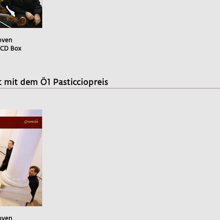
oven
 4CD Box
 mit dem Ö1 Pasticciopreis
oven