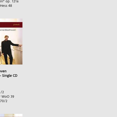
en" op. 121a
 Hess 48
oven
- Single CD
1/2
ur WoO 39
 70/2