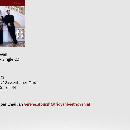
oven
- Single CD
1/3
1, "Gassenhauer-Trio"
Dur op.44
e per Email an
verena.stourzh@triovanbeethoven.at