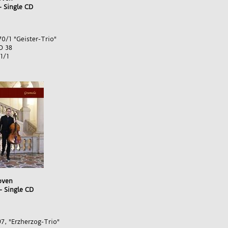
 - Single CD
70/1 "Geister-Trio"
O 38
1/1
oven
- Single CD
97, "Erzherzog-Trio"