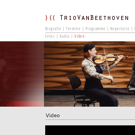
Biografie
Termine
Programme
Repertoire
Fotos
Audio
Video
Video