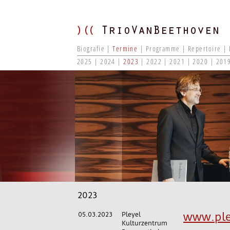
Biografie
Termine
Programme
Repertoire
2025
2024
2023
2022
2021
2020
201
2023
05.03.2023
Pleyel
www.ple
Kulturzentrum